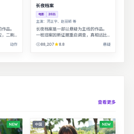
长夜档案
电影
2021
主演：
河正宇、赵丽颖 等
的作品。
长夜档案是一部以悬疑为主线的作品。
应，二刷
一桩旧案因新证据重启调查，真相远比
件改编，
表面更加残酷。古装背景下的人性博
88,207
8.8
动作
悬疑
力。
弈，群像刻画细腻，权谋与情感并重。
查看更多
NEW
中国
NEW