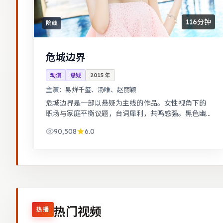
116分钟
院线
危城边界
动漫
悬疑
2015
年
主演：
易烊千玺、汤唯、赵丽颖
危城边界是一部以悬疑为主线的作品。女性视角下的
职场与家庭平衡议题，台词犀利，共鸣感强。黑色幽
默包裹社会寓言，荒诞中见真实。
90,508
6.0
热门视频
热播