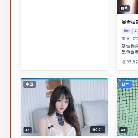
院线
暴雪档
综艺
2
主演：
刘
暴雪档
黑色幽
实。一
93,82
远比表
中国
日本
89:21
4K
4K