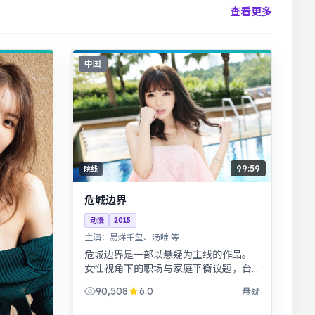
查看更多
中国
99:59
院线
危城边界
动漫
2015
主演：
易烊千玺、汤唯 等
危城边界是一部以悬疑为主线的作品。
女性视角下的职场与家庭平衡议题，台
词犀利，共鸣感强。黑色幽默包裹社会
90,508
6.0
悬疑
寓言，荒诞中见真实。