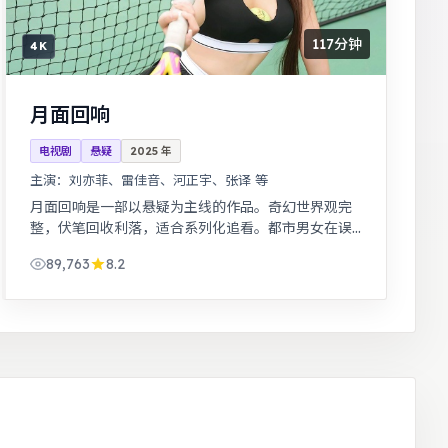
117分钟
4K
月面回响
电视剧
悬疑
2025
年
主演：
刘亦菲、雷佳音、河正宇、张译 等
月面回响是一部以悬疑为主线的作品。奇幻世界观完
整，伏笔回收利落，适合系列化追看。都市男女在误
会与试探中走近彼此，笑泪交织的成长故事。
89,763
8.2