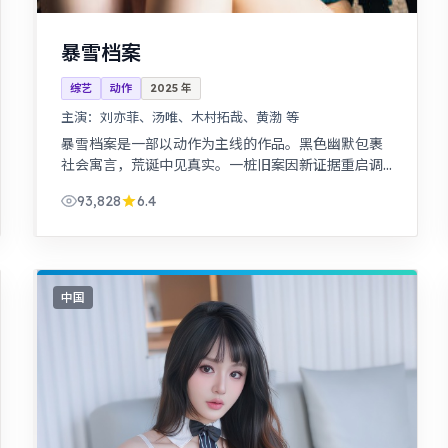
暴雪档案
综艺
动作
2025
年
主演：
刘亦菲、汤唯、木村拓哉、黄渤 等
暴雪档案是一部以动作为主线的作品。黑色幽默包裹
社会寓言，荒诞中见真实。一桩旧案因新证据重启调
查，真相远比表面更加残酷。
93,828
6.4
中国