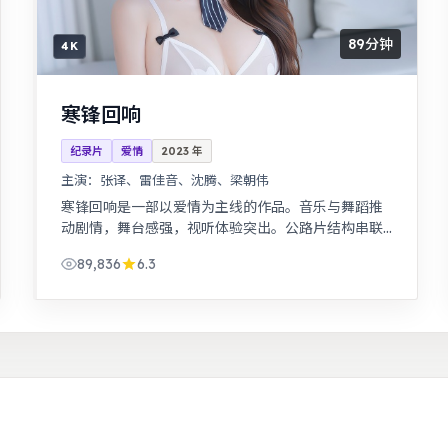
89分钟
4K
寒锋回响
纪录片
爱情
2023
年
主演：
张译、雷佳音、沈腾、梁朝伟
寒锋回响是一部以爱情为主线的作品。音乐与舞蹈推
动剧情，舞台感强，视听体验突出。公路片结构串联
多段际遇，配乐与风景共同构成情绪主线。
89,836
6.3