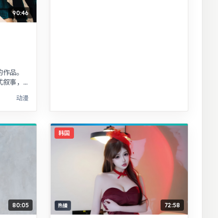
90:46
的作品。
式叙事，
小人物命
动漫
韩国
80:05
72:58
热播