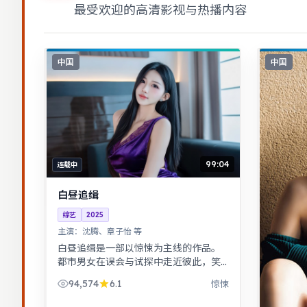
最受欢迎的高清影视与热播内容
中国
中国
99:04
连载中
白昼追缉
综艺
2025
主演：
沈腾、章子怡 等
白昼追缉是一部以惊悚为主线的作品。
都市男女在误会与试探中走近彼此，笑
泪交织的成长故事。音乐与舞蹈推动剧
94,574
6.1
惊悚
情，舞台感强，视听体验突出。