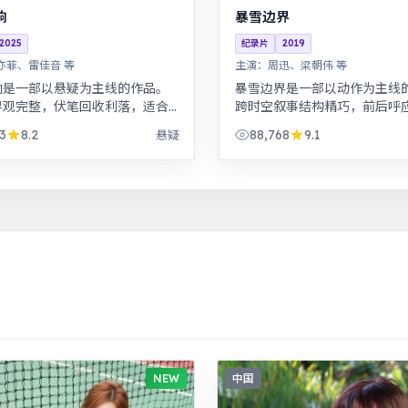
响
暴雪边界
2025
纪录片
2019
亦菲、雷佳音 等
主演：
周迅、梁朝伟 等
响是一部以悬疑为主线的作品。
暴雪边界是一部以动作为主线
界观完整，伏笔回收利落，适合
跨时空叙事结构精巧，前后呼
追看。都市男女在误会与试探中
可发现更多细节。根据真实事
3
8.2
88,768
9.1
悬疑
此，笑泪交织的成长故事。
纪实感强，表演克制而富有张
NEW
中国