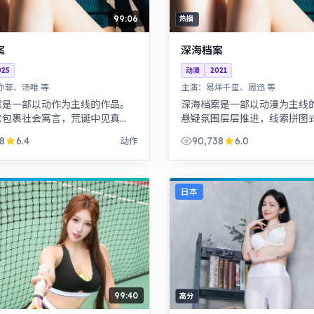
99:06
热播
案
深海档案
025
动漫
2021
亦菲、汤唯 等
主演：
易烊千玺、周迅 等
案是一部以动作为主线的作品。
深海档案是一部以动漫为主线
默包裹社会寓言，荒诞中见真
悬疑氛围层层推进，线索拼图
桩旧案因新证据重启调查，真相
结局出人意料。历史背景下的
8
6.4
90,738
6.0
动作
面更加残酷。
运，细节考究，叙事沉稳。
日本
99:40
高分