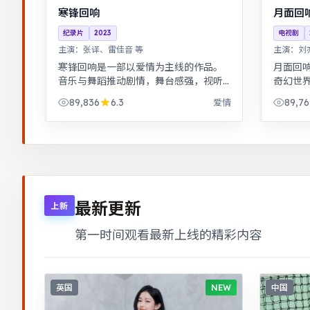
寒锋回响
月面回
纪录片
2023
电视剧
主演：
张译、雷佳音 等
主演：
刘
寒锋回响是一部以爱情为主线的作品。
月面回
音乐与舞蹈推动剧情，舞台感强，视听
奇幻世
体验突出。公路片结构串联多段际遇，
系列化
89,836
6.3
89,76
爱情
配乐与风景共同构成情绪主线。
走近彼
最新更新
上新
第一时间观看最新上线的精彩内容
英国
NEW
中国