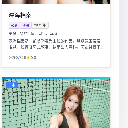
深海档案
动漫
动漫
2021
年
主演：
易烊千玺、周迅、黄渤
深海档案是一部以动漫为主线的作品。悬疑氛围层层
推进，线索拼图式叙事，结局出人意料。历史背景下
的小人物命运，细节考究，叙事沉稳。
90,738
6.0
日本