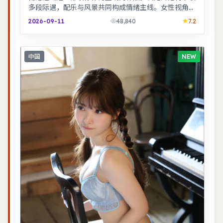
多段际遇，配乐与风景共同构成情绪主线。女性视角下
的职场与家庭平衡议题，台词犀利，共鸣感强。
2026-09-11
48,840
7.2
中国
NEW