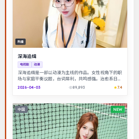
热播
深海追缉
电视剧
动漫
深海追缉是一部以动漫为主线的作品。女性视角下的职
场与家庭平衡议题，台词犀利，共鸣感强。治愈系日常
流，节奏舒缓，适合放松解压观看。
2026-04-03
89,893
7.4
中国
NEW