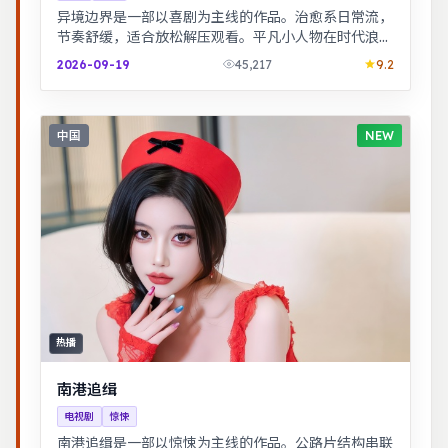
异境边界是一部以喜剧为主线的作品。治愈系日常流，
节奏舒缓，适合放松解压观看。平凡小人物在时代浪潮
里做出艰难抉择，最终与自我和解。
2026-09-19
45,217
9.2
中国
NEW
热播
南港追缉
电视剧
惊悚
南港追缉是一部以惊悚为主线的作品。公路片结构串联