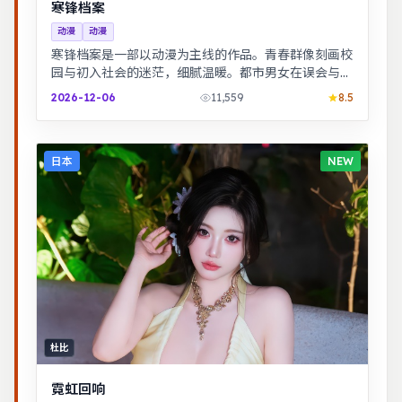
寒锋档案
动漫
动漫
寒锋档案是一部以动漫为主线的作品。青春群像刻画校
园与初入社会的迷茫，细腻温暖。都市男女在误会与试
探中走近彼此，笑泪交织的成长故事。
2026-12-06
11,559
8.5
日本
NEW
杜比
霓虹回响