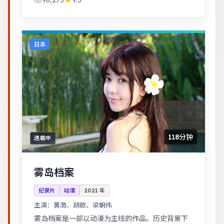
96,275
9.3
日本
118分钟
连载中
雾岛档案
纪录片
动漫
2021
年
主演：
黄渤、胡歌、梁朝伟
雾岛档案是一部以动漫为主线的作品。历史背景下