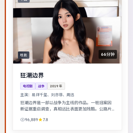
66分钟
杜比
狂潮边界
电视剧
战争
2019
年
主演：
易烊千玺、刘亦菲、周迅
狂潮边界是一部以战争为主线的作品。一桩旧案因
新证据重启调查，真相远比表面更加残酷。公路片
结构串联多段际遇，配乐与风景共同构成情绪主
96,889
7.8
线。