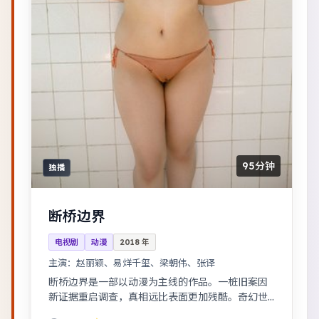
95分钟
独播
断桥边界
电视剧
动漫
2018
年
主演：
赵丽颖、易烊千玺、梁朝伟、张译
断桥边界是一部以动漫为主线的作品。一桩旧案因
新证据重启调查，真相远比表面更加残酷。奇幻世
界观完整，伏笔回收利落，适合系列化追看。