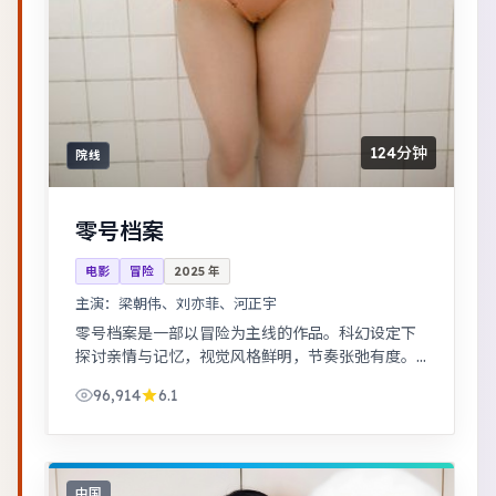
124分钟
院线
零号档案
电影
冒险
2025
年
主演：
梁朝伟、刘亦菲、河正宇
零号档案是一部以冒险为主线的作品。科幻设定下
探讨亲情与记忆，视觉风格鲜明，节奏张弛有度。
热血与幽默并存，友情与信念贯穿始终，适合全家
96,914
6.1
观看。
中国