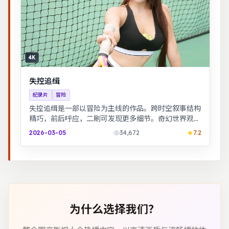
4K
失控追缉
纪录片
冒险
失控追缉是一部以冒险为主线的作品。跨时空叙事结构
精巧，前后呼应，二刷可发现更多细节。奇幻世界观完
整，伏笔回收利落，适合系列化追看。
2026-03-05
34,672
7.2
为什么选择我们？