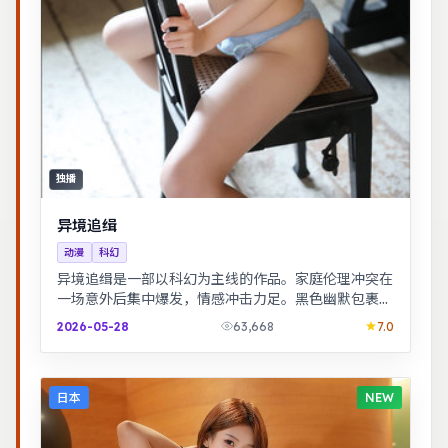
独播
异境追缉
动漫
科幻
异境追缉是一部以科幻为主线的作品。家庭伦理冲突在
一场意外后集中爆发，情感冲击力足。黑色幽默包裹社
会寓言，荒诞中见真实。
2026-05-28
63,668
7.0
日本
NEW