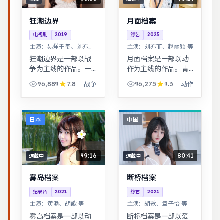
狂潮边界
月面档案
电视剧
2019
综艺
2025
主演：
易烊千玺、刘亦菲
主演：
刘亦菲、赵丽颖 等
等
狂潮边界是一部以战
月面档案是一部以动
争为主线的作品。一
作为主线的作品。青
桩旧案因新证据重启
春群像刻画校园与初
96,889
7.8
96,275
9.3
战争
动作
调查，真相远比表面
入社会的迷茫，细腻
更加残酷。公路片结
温暖。平凡小人物在
构串联多段际遇，配
时代浪潮里做出艰难
乐与风景共同构成情
抉择，最终与自我和
日本
中国
绪主线。
解。
99:16
80:41
连载中
连载中
雾岛档案
断桥档案
纪录片
2021
综艺
2021
主演：
黄渤、胡歌 等
主演：
胡歌、章子怡 等
雾岛档案是一部以动
断桥档案是一部以爱