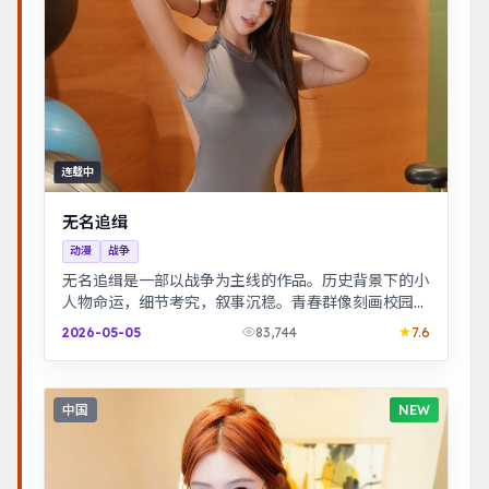
连载中
无名追缉
动漫
战争
无名追缉是一部以战争为主线的作品。历史背景下的小
人物命运，细节考究，叙事沉稳。青春群像刻画校园与
初入社会的迷茫，细腻温暖。
2026-05-05
83,744
7.6
中国
NEW