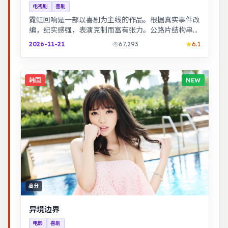
电视剧
喜剧
霓虹回响是一部以喜剧为主线的作品。根据真实事件改
编，纪实感强，表演克制而富有张力。公路片结构串联
多段际遇，配乐与风景共同构成情绪主线。
2026-11-21
67,293
6.1
韩国
NEW
高分
异境边界
电影
喜剧