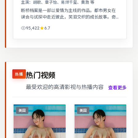
主演：
胡歌、章子怡、易烊千玺、黄渤 等
断桥档案是一部以爱情为主线的作品。都市男女在
误会与试探中走近彼此，笑泪交织的成长故事。奇
幻世界观完整，伏笔回收利落，适合系列化追看。
95,422
6.7
热门视频
热播
最受欢迎的高清影视与热播内容
查看更多
美国
美国