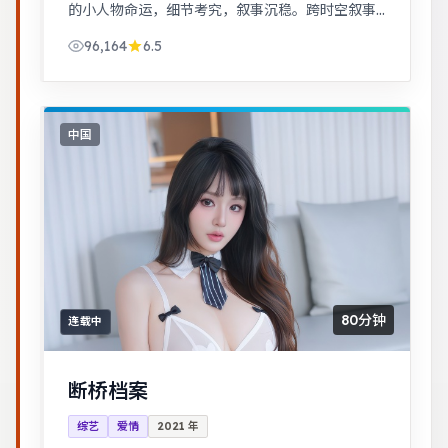
的小人物命运，细节考究，叙事沉稳。跨时空叙事
结构精巧，前后呼应，二刷可发现更多细节。
96,164
6.5
中国
80分钟
连载中
断桥档案
综艺
爱情
2021
年