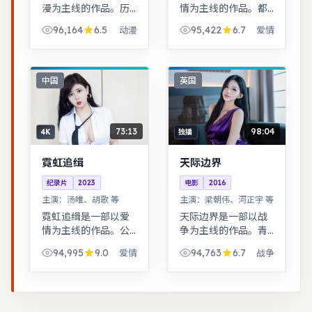
漫为主线的作品。历
情为主线的作品。都
史背景下的小人物命
市男女在误会与试探
96,164
6.5
95,422
6.7
动漫
爱情
运，细节考究，叙事
中走近彼此，笑泪交
沉稳。跨时空叙事结
织的成长故事。奇幻
构精巧，前后呼应，
世界观完整，伏笔回
二刷可发现更多细
收利落，适合系列化
中国
英国
节。
追看。
73:13
98:04
4K
独播
霓虹追缉
天际边界
纪录片
2023
电影
2016
主演：
汤唯、胡歌 等
主演：
梁朝伟、河正宇 等
霓虹追缉是一部以爱
天际边界是一部以战
情为主线的作品。公
争为主线的作品。青
路片结构串联多段际
春群像刻画校园与初
94,995
9.0
94,763
6.7
爱情
战争
遇，配乐与风景共同
入社会的迷茫，细腻
构成情绪主线。青春
温暖。根据真实事件
群像刻画校园与初入
改编，纪实感强，表
社会的迷茫，细腻温
演克制而富有张力。