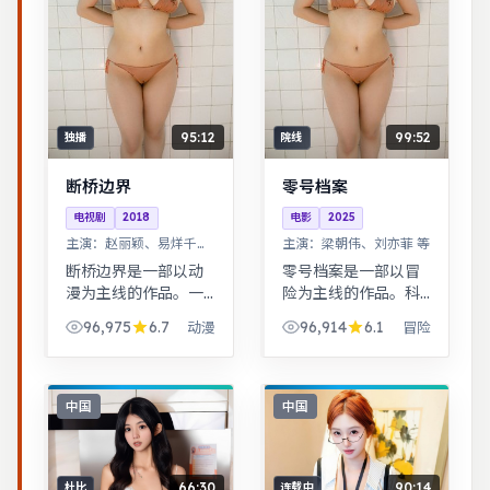
95:12
99:52
独播
院线
断桥边界
零号档案
电视剧
2018
电影
2025
主演：
赵丽颖、易烊千玺
主演：
梁朝伟、刘亦菲 等
等
断桥边界是一部以动
零号档案是一部以冒
漫为主线的作品。一
险为主线的作品。科
桩旧案因新证据重启
幻设定下探讨亲情与
96,975
6.7
96,914
6.1
动漫
冒险
调查，真相远比表面
记忆，视觉风格鲜
更加残酷。奇幻世界
明，节奏张弛有度。
观完整，伏笔回收利
热血与幽默并存，友
落，适合系列化追
情与信念贯穿始终，
中国
中国
看。
适合全家观看。
66:30
90:14
杜比
连载中